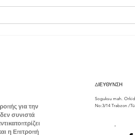
European Environmental
Eur
Bureau
Fou
ΔΙΕΥΘΥΝΣΗ
Soguksu mah. Orkid
ροπής για την
No:3/14 Trabzon /Tü
δεν συνιστά
ντικατοπτρίζει
αι η Επιτροπή