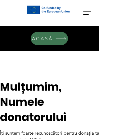
ACASĂ
Mulțumim,
Numele
donatorului
Îți suntem foarte recunoscători pentru donația ta