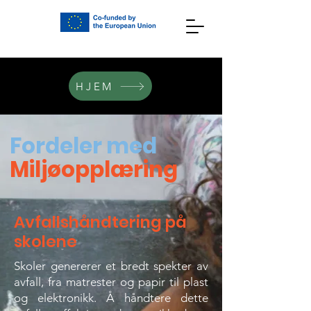
HJEM
Fordeler med
Miljøopplæring
Avfallshåndtering på
skolene
Skoler genererer et bredt spekter av
avfall, fra matrester og papir til plast
og elektronikk. Å håndtere dette