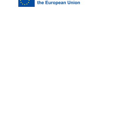
ADRESSE
Soguksu mah. Orkide Sok. No:3/14
Trabzon /Türkiye
TELEFON
+905354647730
E-POST
info@mittnettsted.com
Facebook