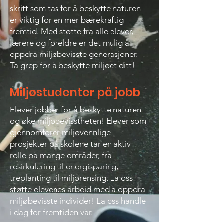
skritt som tas for å beskytte naturen
er viktig for en mer bærekraftig
fremtid. Med støtte fra alle elever,
lærere og foreldre er det mulig å
oppdra miljøbevisste generasjoner.
Ta grep for å beskytte miljøet ditt!
Miljøstudenter på jobb
Elever jobber for å beskytte naturen
og øke miljøbevisstheten! Elever som
gjennomfører miljøvennlige
prosjekter på skolene tar en aktiv
rolle på mange områder, fra
resirkulering til energisparing,
treplanting til miljørensing. La oss
støtte elevenes arbeid med å oppdra
miljøbevisste individer! La oss handle
i dag for fremtiden vår.