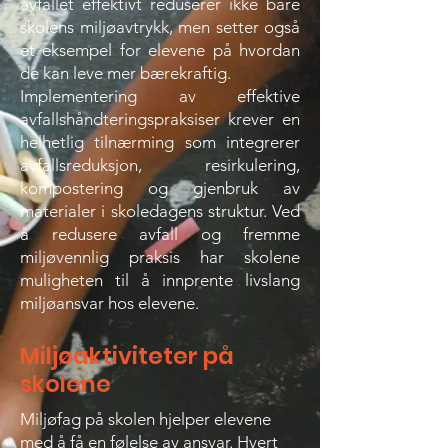
avfallet effektivt reduserer ikke bare
skolens miljøavtrykk, men setter også
et eksempel for elevene på hvordan
de kan leve mer bærekraftig.
Implementering av effektive
avfallshåndteringspraksiser krever en
helhetlig tilnærming som integrerer
avfallsreduksjon, resirkulering,
kompostering og gjenbruk av
materialer i skoledagens struktur. Ved
å redusere avfall og fremme
miljøvennlig praksis har skolene
muligheten til å innprente livslang
miljøansvar hos elevene.
Miljøaktiviteter på
skolene
Miljøfag på skolen hjelper elevene
med å få en følelse av ansvar. Hvert